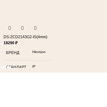
DS-2CD2143G2-IS(4mm)
18290
₽
Hikvision
БРЕНД
IP
СТАНДАРТ
АДРЕС
+7 (495) 230-78-38
РАЗМЕР
1/3
info@teta-lab.ru
МАТРИЦЫ
117246, город Москва, Научный проезд,
д. 8, строение 7, каб. 18
Фикс.фокус
ОБЪЕКТИВ
ПОПУЛЯРНОЕ