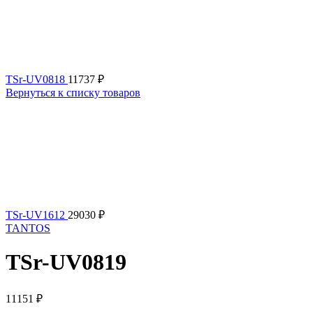
TSr-UV0818
11737
₽
Вернуться к списку товаров
TSr-UV1612
29030
₽
TANTOS
TSr-UV0819
11151
₽