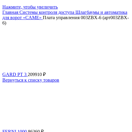
Нажмите, чтобы увеличить
Главная
Системы контроля доступа
Шлагбаумы и автоматика
для ворот «CAME»
Плата управления 003ZBX-6 (арт003ZBX-
6)
GARD PT 3
209910
₽
Вернуться к списку товаров
FERNI 1000
86360
₽