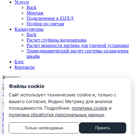
Услуги
Back
Монтаж
Подключение к ЕЦХД
Подбор по сметам
Калькуляторы
Back
Расчет глубины видеоархива
Расчет мощности нагрева для уличной установки
Термодинамический расчет системы охлаждения
шкафа
Блог
Контакты
Корзина
Закрыть
Файлы cookie
Войти
Закрыть
Сайт использует технические cookie и, только с
вашего согласия, Яндекс Метрику для анализа
У вас еще нет аккаунта?
посещаемости. Подробнее:
политика cookie
и
Создать аккаунт
политика обработки персональных данных
.
Меню
0
Сравнить
Только необходимые
Принять
0
Список желаний