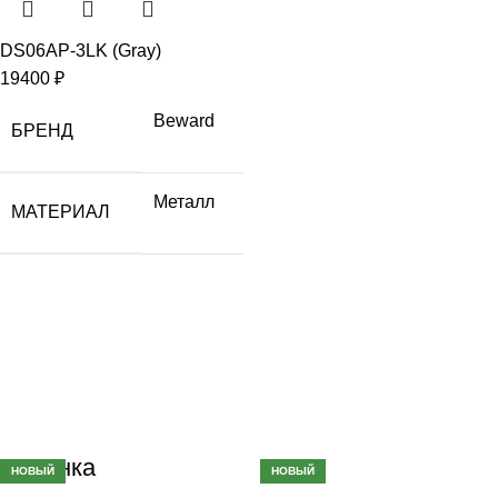
DS06AP-3LK (Gray)
19400
₽
Beward
БРЕНД
Металл
МАТЕРИАЛ
Новинка
НОВЫЙ
НОВЫЙ
НОВЫЙ
НОВЫЙ
НОВЫЙ