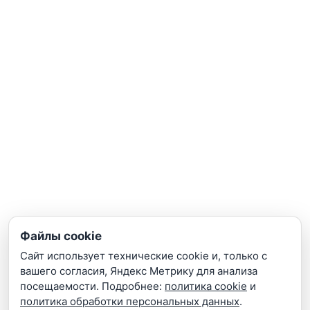
IP видеосерверы
ПОСЕТИТЕЛЯМ
Монтаж
Подключение к ЕЦХД
Подбор по сметам
Поддержка
ИНФОРМАЦИЯ
Гарантии
Портфолио
Поставщикам
Файлы cookie
Презентации
Сайт использует технические cookie и, только с
Почта: info@teta-lab.ru
вашего согласия, Яндекс Метрику для анализа
Политика конфиденциальности
|
Политика файлов
посещаемости. Подробнее:
политика cookie
и
Cookie
политика обработки персональных данных
.