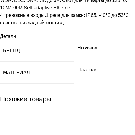
WDR; BLC; DNR; ИК до 3м; Слот для TF карты до 128Гб;
10M/100M Self-adaptive Ethernet;
4 тревожные входы,1 реле для замки; IP65, -40℃ до 53℃;
пластик; накладный монтаж;
Детали
Hikvision
БРЕНД
Пластик
МАТЕРИАЛ
Похожие товары