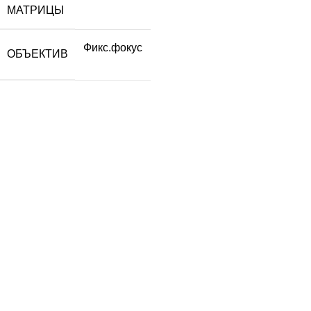
МАТРИЦЫ
Фикс.фокус
ОБЪЕКТИВ
АДРЕС
+7 (495) 230-78-38
info@teta-lab.ru
117246, город Москва, Научный проезд,
д. 8, строение 7, каб. 18
ПОПУЛЯРНОЕ
Видеокамеры
Сетевое оборудование
Домофонные системы