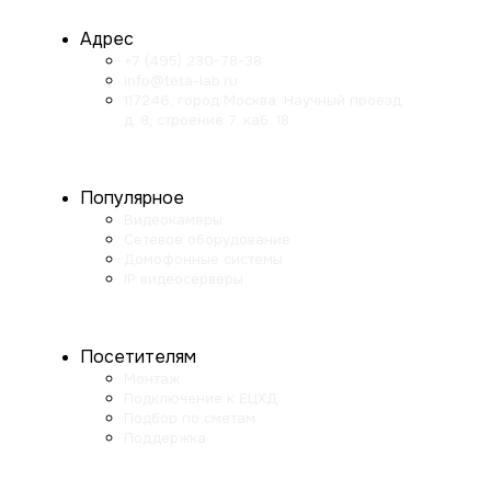
Адрес
+7 (495) 230-78-38
info@teta-lab.ru
117246, город Москва, Научный проезд,
д. 8, строение 7, каб. 18
Популярное
Видеокамеры
Сетевое оборудование
Домофонные системы
IP видеосерверы
Посетителям
Монтаж
Подключение к ЕЦХД
Подбор по сметам
Поддержка