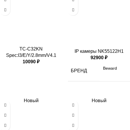
TC-C32KN
IP камеры NK55122H1
Spec:I3/E/Y/2.8mm/V4.1
92900
₽
10090
₽
Beward
БРЕНД
Новый
Новый