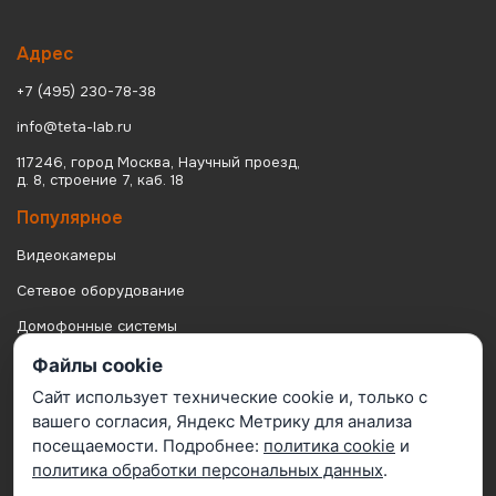
Адрес
+7 (495) 230-78-38
info@teta-lab.ru
117246, город Москва, Научный проезд,
д. 8, строение 7, каб. 18
Популярное
Видеокамеры
Сетевое оборудование
Домофонные системы
IP видеосерверы
Файлы cookie
Сайт использует технические cookie и, только с
Посетителям
вашего согласия, Яндекс Метрику для анализа
Монтаж
посещаемости. Подробнее:
политика cookie
и
политика обработки персональных данных
.
Подключение к ЕЦХД