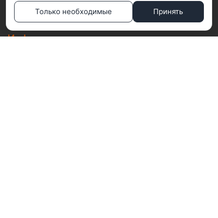
Подбор по сметам
Только необходимые
Принять
Поддержка
Информация
Гарантии
Портфолио
Поставщикам
Презентации
Почта: info@teta-lab.ru
Политика конфиденциальности
|
Политика файлов
Cookie
Нажмите, чтобы увеличить
teta-lab.ru
2021-2025 Все права защищены |
ООО "ТЕТА-ЛАБ"