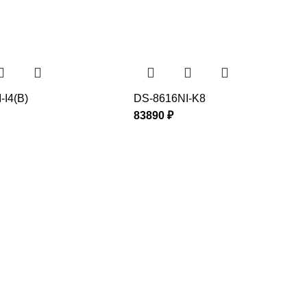
-I4(B)
DS-8616NI-K8
83890
₽