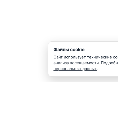
117246, город Москва, Научный проезд,
д. 8, строение 7, каб. 18
ПОПУЛЯРНОЕ
Видеокамеры
Сетевое оборудование
Домофонные системы
Файлы cookie
IP видеосерверы
Сайт использует технические coo
ПОСЕТИТЕЛЯМ
анализа посещаемости. Подроб
персональных данных
.
Монтаж
Подключение к ЕЦХД
Подбор по сметам
Поддержка
ИНФОРМАЦИЯ
Гарантии