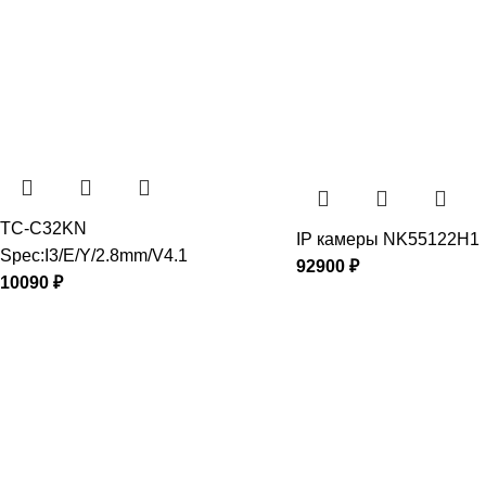
TC-C32KN
IP камеры NK55122H1
Spec:I3/E/Y/2.8mm/V4.1
92900
₽
10090
₽
АДРЕС
+7 (495) 230-78-38
info@teta-lab.ru