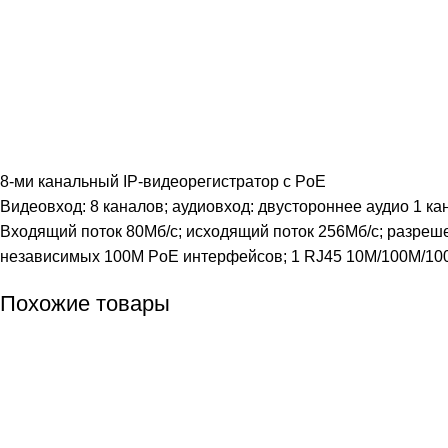
8-ми канальный IP-видеорегистратор c PoE
Видеовход: 8 каналов; аудиовход: двустороннее аудио 1 ка
Входящий поток 80Мб/с; исходящий поток 256Мб/с; разреше
независимых 100M PoE интерфейсов; 1 RJ45 10M/100M/1000M
Похожие товары