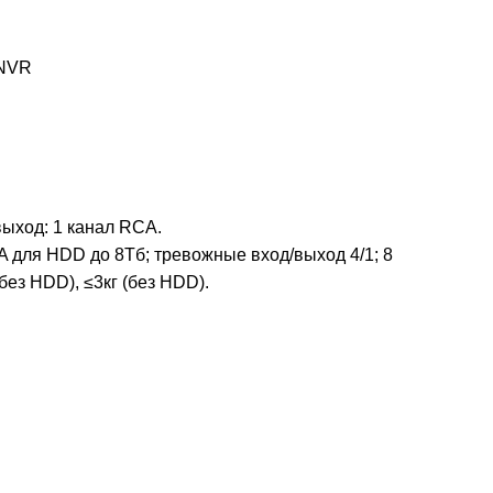
 NVR
выход: 1 канал RCA.
A для HDD до 8Тб; тревожные вход/выход 4/1; 8
ез HDD), ≤3кг (без HDD).