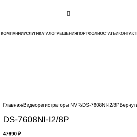
 КОМПАНИИ
УСЛУГИ
КАТАЛОГ
РЕШЕНИЯ
ПОРТФОЛИО
СТАТЬИ
КОНТАК
0
₽
Главная
Видеорегистраторы NVR
DS-7608NI-I2/8P
Вернуть
DS-7608NI-I2/8P
47690
₽