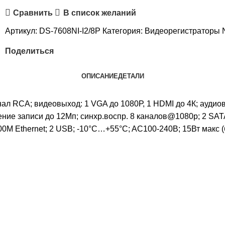
Сравнить
В список желаний
Артикул:
DS-7608NI-I2/8P
Категория:
Видеорегистраторы
Поделиться
ОПИСАНИЕ
ДЕТАЛИ
нал RCA; видеовыход: 1 VGA до 1080Р, 1 HDMI до 4К; аудио
ние записи до 12Мп; синхр.воспр. 8 каналов@1080р; 2 SAT
 Ethernet; 2 USB; -10°C…+55°C; AC100-240В; 15Вт макс (б