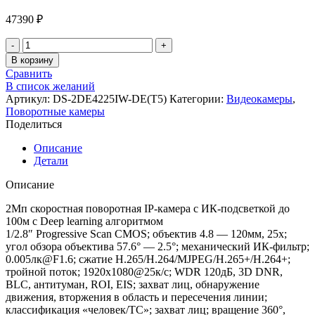
47390
₽
В корзину
Сравнить
В список желаний
Артикул:
DS-2DE4225IW-DE(T5)
Категории:
Видеокамеры
,
Поворотные камеры
Поделиться
Описание
Детали
Описание
2Мп скоростная поворотная IP-камера c ИК-подсветкой до
100м с Deep learning алгоритмом
1/2.8″ Progressive Scan CMOS; объектив 4.8 — 120мм, 25x;
угол обзора объектива 57.6° — 2.5°; механический ИК-фильтр;
0.005лк@F1.6; сжатие H.265/H.264/MJPEG/H.265+/H.264+;
тройной поток; 1920х1080@25к/с; WDR 120дБ, 3D DNR,
BLC, антитуман, ROI, EIS; захват лиц, обнаружение
движения, вторжения в область и пересечения линии;
классификация «человек/ТС»; захват лиц; вращение 360°,