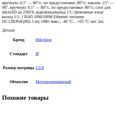
вручную: 0.1° — 80°/с, по предустановке: 80°/с; наклон -15° —
90°, вручную: 0.1° — 80°/с, по предустановке: 80°/с; слот для
microSD до 256Гб; аудиовход/выход 1/1; тревожные вход/
выход 1/1; 1 RJ45 10M/100M Ethernet; питание
DC12В/PoE(802.3 at); 18Вт макс.; -40 °C…+65 °C; вес 2кг.
Детали
Бренд
Hikvision
Стандарт
IP
Размер матрицы
1/2.8
Объектив
Моторизированный
Похожие товары