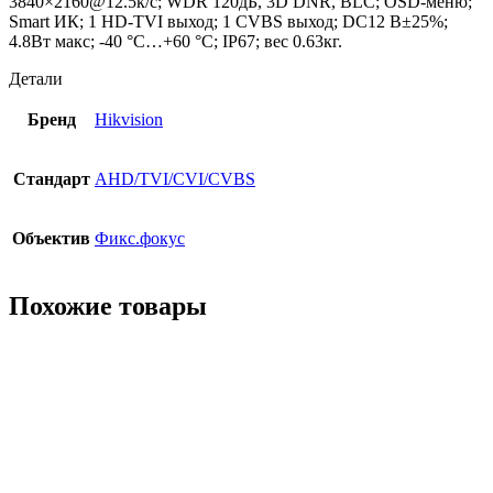
3840×2160@12.5к/с; WDR 120дБ, 3D DNR, BLC; OSD-меню;
Smart ИК; 1 HD-TVI выход; 1 CVBS выход; DC12 В±25%;
4.8Вт макс; -40 °C…+60 °C; IP67; вес 0.63кг.
Детали
Бренд
Hikvision
Стандарт
AHD/TVI/CVI/CVBS
Объектив
Фикс.фокус
Похожие товары