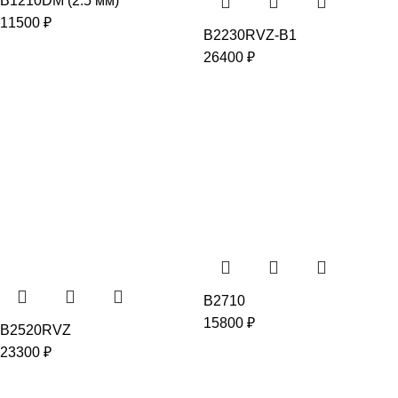
B1210DM (2.5 мм)
11500
₽
B2230RVZ-B1
26400
₽
B2710
15800
₽
B2520RVZ
23300
₽