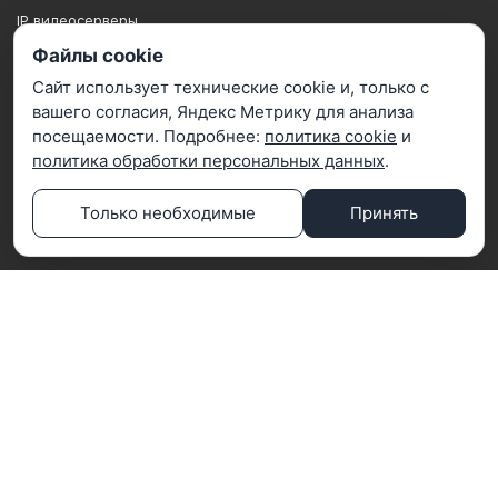
IP видеосерверы
Файлы cookie
Посетителям
Сайт использует технические cookie и, только с
Монтаж
вашего согласия, Яндекс Метрику для анализа
Подключение к ЕЦХД
посещаемости. Подробнее:
политика cookie
и
политика обработки персональных данных
.
Подбор по сметам
Поддержка
Только необходимые
Принять
Информация
Гарантии
Портфолио
Поставщикам
Презентации
Почта: info@teta-lab.ru