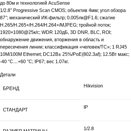
до 80м и технологией AcuSense
1/2.8″ Progressive Scan CMOS; объектив 4мм; угол обзора
87°; механический ИК-фильтр; 0.005лк@F1.6; сжатие
H.265/H.265+/H.264/H.264+/MJPEG; тройной поток;
1920×1080@25к/с; WDR 120дБ, 3D DNR, BLC, ROI;
обнаружение движения, вторжения в область и
пересечения линии; классификация «человек/ТС»; 1 RJ45
10M/100M Ethernet; DC12В± 25%/PoE(802.3af); 12.5Вт макс;
-40 °C…+60 °C; IP67; вес 1.07кг.
Детали
Hikvision
БРЕНД
IP
СТАНДАРТ
1/2.8