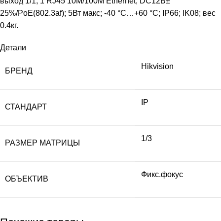
выход 1/1; 1 RJ45 10M/100M Ethernet; DC12В±
25%/PoE(802.3af); 5Вт макс; -40 °C…+60 °C; IP66; IK08; вес
0.4кг.
Детали
Hikvision
БРЕНД
IP
СТАНДАРТ
1/3
РАЗМЕР МАТРИЦЫ
Фикс.фокус
ОБЪЕКТИВ