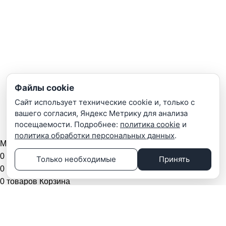
Гарантии
Портфолио
Поставщикам
Презентации
Почта: info@teta-lab.ru
Файлы cookie
Политика конфиденциальности
|
Политика файлов
Сайт использует технические cookie и, только с
Cookie
вашего согласия, Яндекс Метрику для анализа
Нажмите, чтобы увеличить
посещаемости. Подробнее:
политика cookie
и
teta-lab.ru
2021-2025 Все права защищены |
ООО "ТЕТА-ЛАБ"
политика обработки персональных данных
.
Меню
0
Сравнить
Только необходимые
Принять
0
Список желаний
0
товаров
Корзина