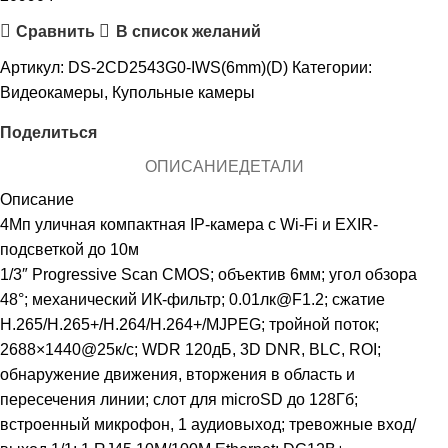
Сравнить
В список желаний
Артикул:
DS-2CD2543G0-IWS(6mm)(D)
Категории:
Видеокамеры
,
Купольные камеры
Поделиться
ОПИСАНИЕ
ДЕТАЛИ
Описание
4Мп уличная компактная IP-камера с Wi-Fi и EXIR-
подсветкой до 10м
1/3″ Progressive Scan CMOS; объектив 6мм; угол обзора
48°; механический ИК-фильтр; 0.01лк@F1.2; сжатие
H.265/H.265+/H.264/H.264+/MJPEG; тройной поток;
2688×1440@25к/с; WDR 120дБ, 3D DNR, BLC, ROI;
обнаружение движения, вторжения в область и
пересечения линии; слот для microSD до 128Гб;
встроенный микрофон, 1 аудиовыход; тревожные вход/