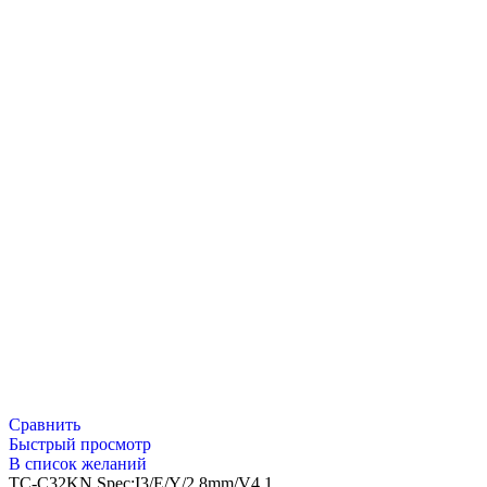
Сравнить
Быстрый просмотр
В список желаний
TC-C32KN Spec:I3/E/Y/2.8mm/V4.1