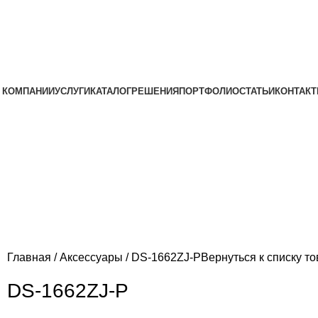
 КОМПАНИИ
УСЛУГИ
КАТАЛОГ
РЕШЕНИЯ
ПОРТФОЛИО
СТАТЬИ
КОНТАК
Главная
Аксессуары
DS-1662ZJ-P
Вернуться к списку т
DS-1662ZJ-P