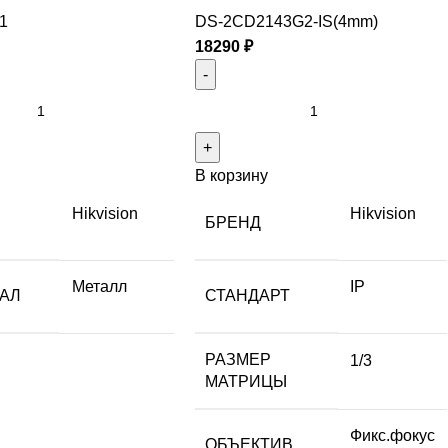
1
DS-2CD2143G2-IS(4mm)
18290
₽
В корзину
Hikvision
Hikvision
БРЕНД
Металл
IP
АЛ
СТАНДАРТ
РАЗМЕР
1/3
МАТРИЦЫ
Фикс.фокус
ОБЪЕКТИВ