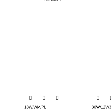
18W/WM/PL
36W/12V/