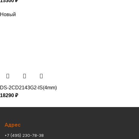
15300
₽
Новый
DS-2CD2143G2-IS(4mm)
18290
₽
Адрес
+7 (495) 230-78-38