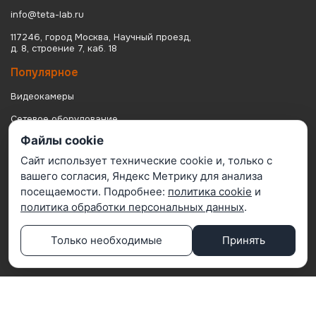
info@teta-lab.ru
117246, город Москва, Научный проезд,
д. 8, строение 7, каб. 18
Популярное
Видеокамеры
Сетевое оборудование
Файлы cookie
Домофонные системы
Сайт использует технические cookie и, только с
IP видеосерверы
вашего согласия, Яндекс Метрику для анализа
Посетителям
посещаемости. Подробнее:
политика cookie
и
политика обработки персональных данных
.
Монтаж
Подключение к ЕЦХД
Только необходимые
Принять
Подбор по сметам
Поддержка
Информация