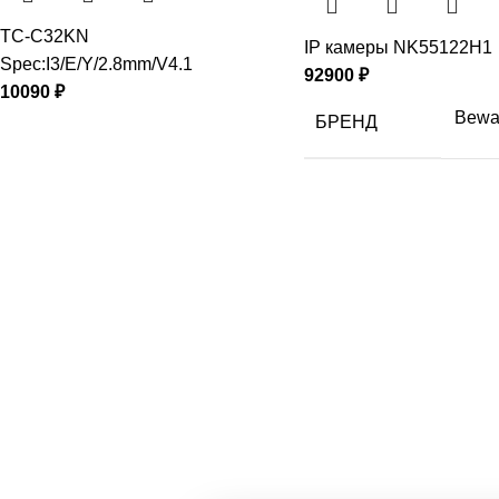
TC-C32KN
IP камеры NK55122H1
Spec:I3/E/Y/2.8mm/V4.1
92900
₽
10090
₽
Bewa
БРЕНД
АДРЕС
+7 (495) 230-78-38
info@teta-lab.ru
117246, город Москва, Научный проезд,
д. 8, строение 7, каб. 18
ПОПУЛЯРНОЕ
Видеокамеры
Сетевое оборудование