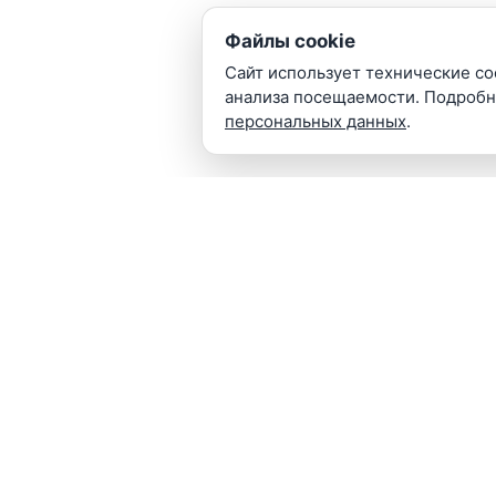
Домофонные системы
Файлы cookie
IP видеосерверы
Сайт использует технические coo
ПОСЕТИТЕЛЯМ
анализа посещаемости. Подроб
персональных данных
.
Монтаж
Подключение к ЕЦХД
Подбор по сметам
Поддержка
ИНФОРМАЦИЯ
Гарантии
Портфолио
Поставщикам
Презентации
Наш телефон: +7 (495) 230-78-38
Почта: info@teta-lab.ru