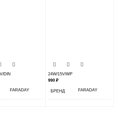
V/DIN
24W/15V/WP
990
₽
FARADAY
FARADAY
БРЕНД