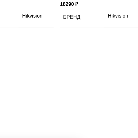
18290
₽
Hikvision
Hikvision
БРЕНД
Металл
IP
АЛ
СТАНДАРТ
РАЗМЕР
1/3
МАТРИЦЫ
Фикс.фокус
ОБЪЕКТИВ