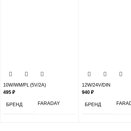
10W/WM/PL (5V/2A)
12W/24V/DIN
495
₽
940
₽
FARADAY
FARA
БРЕНД
БРЕНД