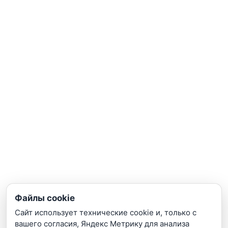
info@teta-lab.ru
117246, город Москва, Научный проезд,
д. 8, строение 7, каб. 18
ПОПУЛЯРНОЕ
Видеокамеры
Сетевое оборудование
Домофонные системы
IP видеосерверы
ПОСЕТИТЕЛЯМ
Монтаж
Подключение к ЕЦХД
Подбор по сметам
Файлы cookie
Поддержка
Сайт использует технические cookie и, только с
вашего согласия, Яндекс Метрику для анализа