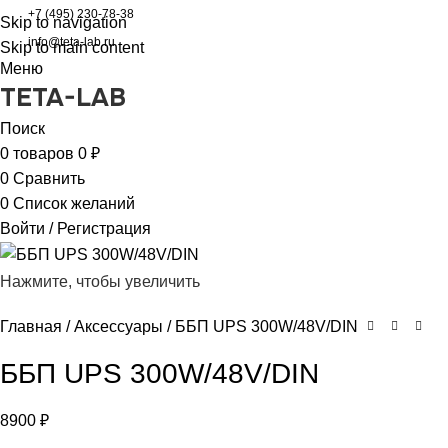
+7 (495) 230-78-38
Skip to navigation
info@teta-lab.ru
Skip to main content
Меню
TETA-LAB
Поиск
0
товаров
0
₽
0
Сравнить
0
Список желаний
Войти / Регистрация
Нажмите, чтобы увеличить
Главная
Аксессуары
ББП UPS 300W/48V/DIN
ББП UPS 300W/48V/DIN
8900
₽