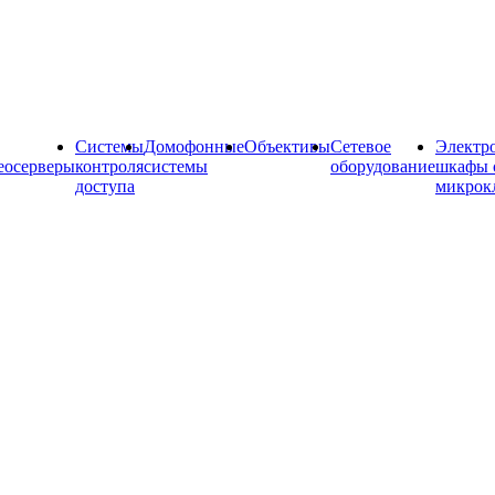
Системы
Домофонные
Объективы
Сетевое
Электр
еосерверы
контроля
системы
оборудование
шкафы 
доступа
микрок