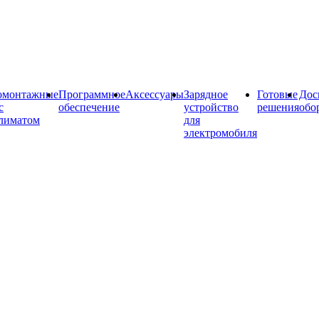
омонтажные
Программное
Аксессуары
Зарядное
Готовые
Дос
с
обеспечение
устройство
решения
обо
лиматом
для
электромобиля