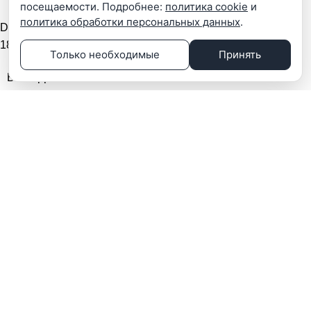
посещаемости. Подробнее:
политика cookie
и
политика обработки персональных данных
.
DS-2CD2143G2-IS(4mm)
18290
₽
Только необходимые
Принять
Hikvision
БРЕНД
IP
СТАНДАРТ
РАЗМЕР
1/3
МАТРИЦЫ
Фикс.фокус
ОБЪЕКТИВ